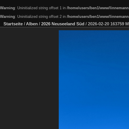
Warning
: Uninitialized string offset 1 in
/home/users/ben1/www/linnemann.x
Warning
: Uninitialized string offset 2 in
/home/users/ben1/www/linnemann.x
Startseite
/
Alben
/
2026 Neuseeland Süd
/
2026-02-20 163759 M