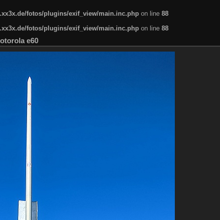
x3x.de/fotos/plugins/exif_view/main.inc.php
on line
88
x3x.de/fotos/plugins/exif_view/main.inc.php
on line
88
otorola e60