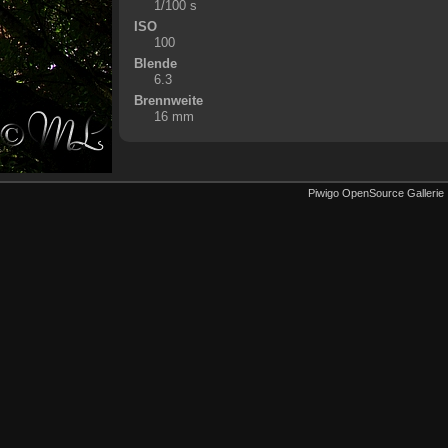
1/100 s
ISO
100
Blende
6.3
Brennweite
16 mm
Piwigo OpenSource Gallerie