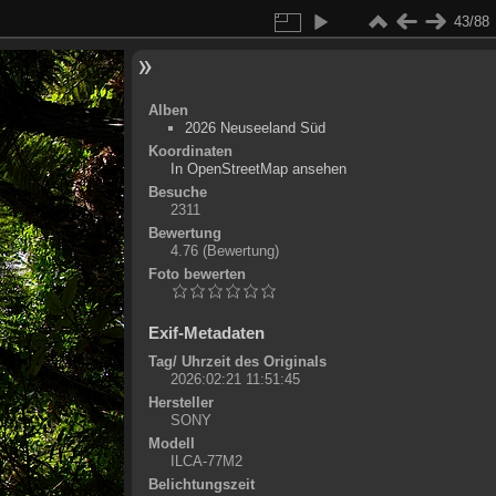
43/88
Alben
2026 Neuseeland Süd
Koordinaten
©
OpenStreetMap
In OpenStreetMap ansehen
+
Besuche
2311
-
Bewertung
4.76
(Bewertung)
Foto bewerten
Exif-Metadaten
Tag/ Uhrzeit des Originals
2026:02:21 11:51:45
Hersteller
SONY
Modell
ILCA-77M2
Belichtungszeit