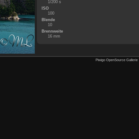
1/200 s
ISO
100
Blende
10
Brennweite
16 mm
Piwigo OpenSource Gallerie