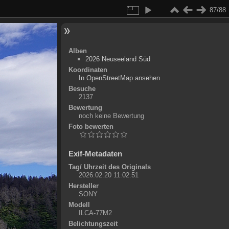
87/88
Alben
2026 Neuseeland Süd
Koordinaten
©
OpenStreetMap
In OpenStreetMap ansehen
+
Besuche
2137
-
Bewertung
noch keine Bewertung
Foto bewerten
Exif-Metadaten
Tag/ Uhrzeit des Originals
2026:02:20 11:02:51
Hersteller
SONY
Modell
ILCA-77M2
Belichtungszeit