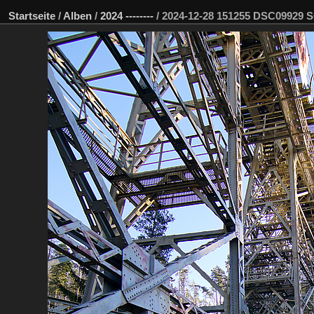
Startseite
/
Alben
/
2024 --------
/
2024-12-28 151255 DSC09929