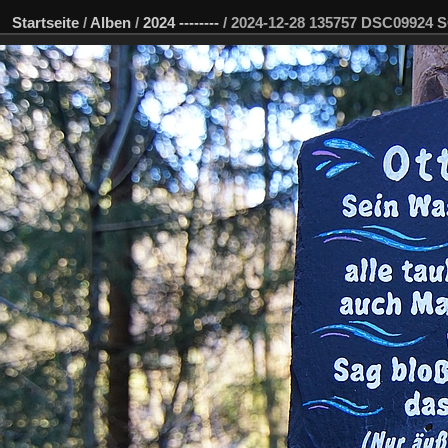
Startseite
/
Alben
/
2024 --------
/
2024-12-28 135757 DSC09924