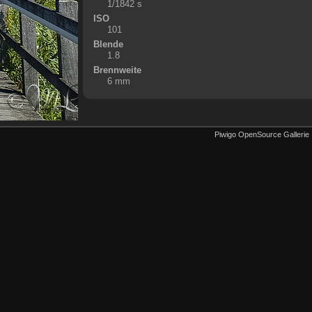
1/1842 s
ISO
101
Blende
1.8
Brennweite
6 mm
Piwigo OpenSource Gallerie