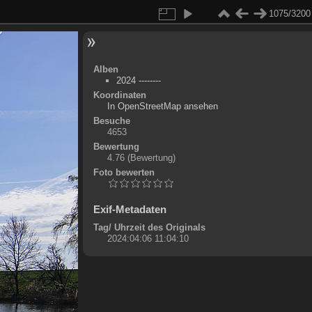
1075/3200
Alben
2024 --------
Koordinaten
©
OpenStreetMap
In OpenStreetMap ansehen
+
Besuche
4653
-
Bewertung
4.76
(Bewertung)
Foto bewerten
Exif-Metadaten
Tag/ Uhrzeit des Originals
2024:04:06 11:04:10