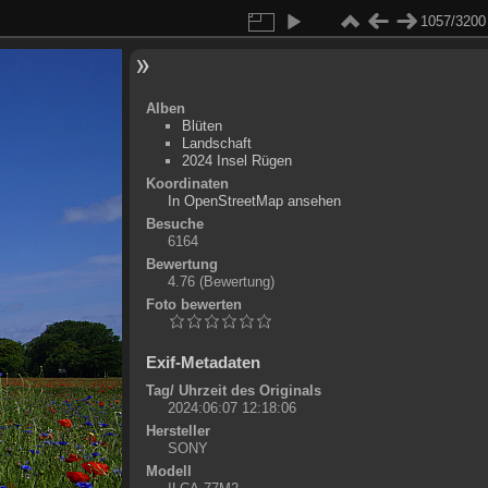
1057/3200
Alben
Blüten
Landschaft
2024 Insel Rügen
Koordinaten
©
OpenStreetMap
In OpenStreetMap ansehen
+
Besuche
6164
-
Bewertung
4.76
(Bewertung)
Foto bewerten
Exif-Metadaten
Tag/ Uhrzeit des Originals
2024:06:07 12:18:06
Hersteller
SONY
Modell