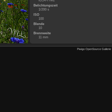
ILCA-77M2
Belichtungszeit
1/200 s
ISO
100
Blende
10
Brennweite
11 mm
Piwigo OpenSource Gallerie