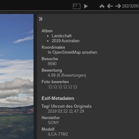
182/3200
Alben
Landschaft
2019 Australien
Koordinaten
©
OpenStreetMap
In OpenStreetMap ansehen
+
Besuche
8690
-
Bewertung
4.89
(6 Bewertungen)
Foto bewerten
Exif-Metadaten
Tag/ Uhrzeit des Originals
2019:03:22 11:47:29
Hersteller
SONY
Modell
ILCA-77M2