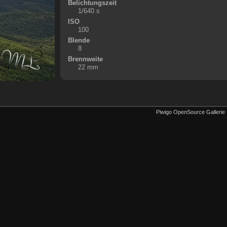
Belichtungszeit
1/640 s
ISO
100
Blende
8
Brennweite
22 mm
Piwigo OpenSource Gallerie