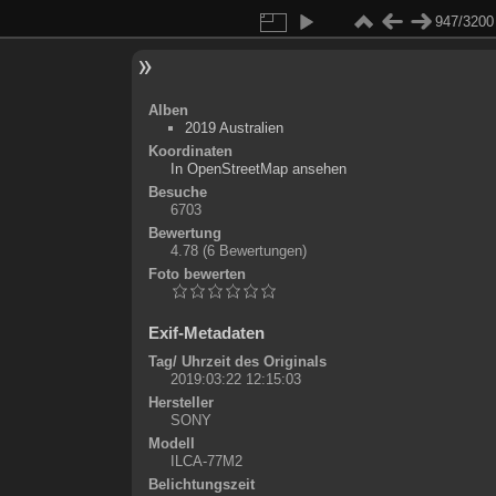
947/3200
Alben
2019 Australien
Koordinaten
©
OpenStreetMap
In OpenStreetMap ansehen
+
Besuche
6703
-
Bewertung
4.78
(6 Bewertungen)
Foto bewerten
Exif-Metadaten
Tag/ Uhrzeit des Originals
2019:03:22 12:15:03
Hersteller
SONY
Modell
ILCA-77M2
Belichtungszeit