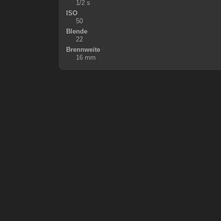
1/2 s
ISO
50
Blende
22
Brennweite
16 mm