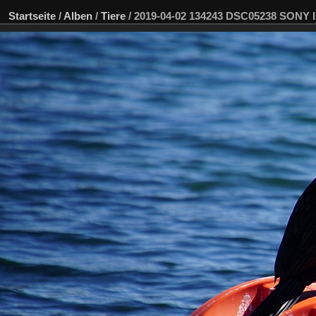
Startseite
/
Alben
/
Tiere
/
2019-04-02 134243 DSC05238 SONY 