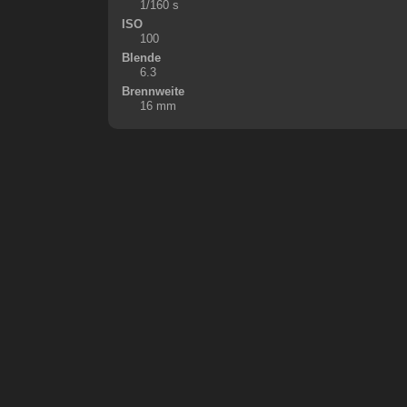
1/160 s
ISO
100
Blende
6.3
Brennweite
16 mm