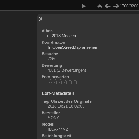
1760/3200
Alben
2018 Madeira
Koordinaten
©
OpenStreetMap
In OpenStreetMap ansehen
+
Besuche
7260
-
Bewertung
4.61
(2 Bewertungen)
Foto bewerten
Exif-Metadaten
Tag/ Uhrzeit des Originals
2018:10:21 18:02:05
Hersteller
SONY
Modell
ILCA-77M2
Belichtungszeit