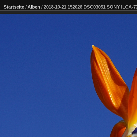
Startseite
/
Alben
/
2018-10-21 152026 DSC03051 SONY ILCA-