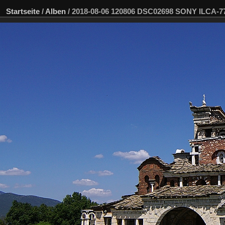
Startseite
/
Alben
/
2018-08-06 120806 DSC02698 SONY ILCA-