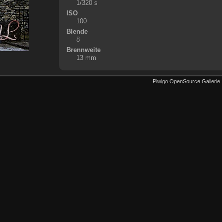
1/320 s
ISO
100
Blende
8
Brennweite
13 mm
Piwigo OpenSource Gallerie