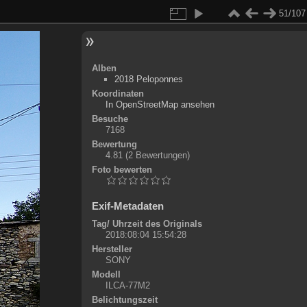
51/107
Alben
2018 Peloponnes
Koordinaten
©
OpenStreetMap
In OpenStreetMap ansehen
+
Besuche
7168
-
Bewertung
4.81
(2 Bewertungen)
Foto bewerten
Exif-Metadaten
Tag/ Uhrzeit des Originals
2018:08:04 15:54:28
Hersteller
SONY
Modell
ILCA-77M2
Belichtungszeit