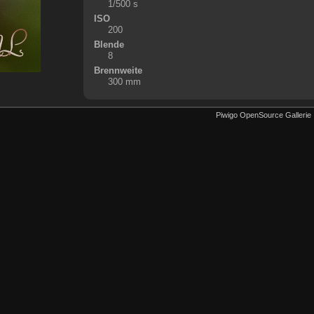
1/500 s
ISO
200
Blende
8
Brennweite
300 mm
Piwigo OpenSource Gallerie