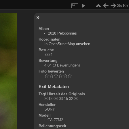
35/107
Alben
2018 Peloponnes
Koordinaten
©
OpenStreetMap
In OpenStreetMap ansehen
+
Besuche
7224
-
Bewertung
4.84
(3 Bewertungen)
Foto bewerten
Exif-Metadaten
Tag/ Uhrzeit des Originals
2018:08:03 15:32:20
Hersteller
SONY
Modell
ILCA-77M2
Belichtungszeit