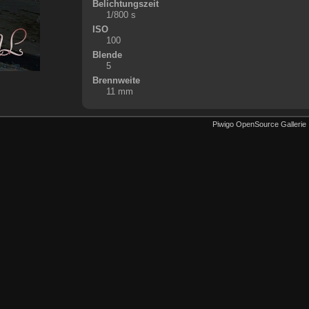
Belichtungszeit
1/800 s
ISO
100
Blende
5
Brennweite
11 mm
Piwigo OpenSource Gallerie