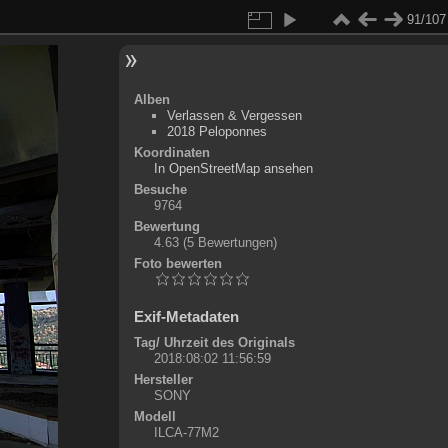
91/107
Alben
Verlassen & Vergessen
2018 Peloponnes
Koordinaten
©
OpenStreetMap
In OpenStreetMap ansehen
+
Besuche
9764
-
Bewertung
4.63
(5 Bewertungen)
Foto bewerten
Exif-Metadaten
Tag/ Uhrzeit des Originals
2018:08:02 11:56:59
Hersteller
SONY
Modell
ILCA-77M2