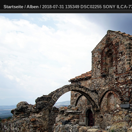
Startseite
/
Alben
/
2018-07-31 135349 DSC02255 SONY ILCA-