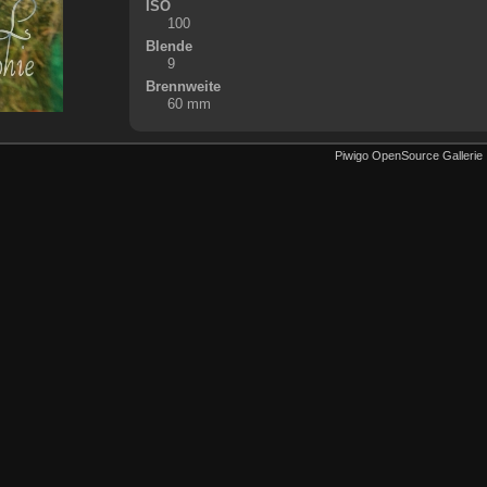
ISO
100
Blende
9
Brennweite
60 mm
Piwigo OpenSource Gallerie