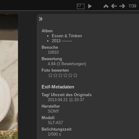
7/39
Alben
Essen & Trinken
2013 --------
Besuche
10810
Bewertung
4.84
(3 Bewertungen)
Foto bewerten
Exif-Metadaten
Tag/ Uhrzeit des Originals
2013:04:21 11:33:37
Hersteller
SONY
Modell
SLT-A57
Belichtungszeit
1/500 s