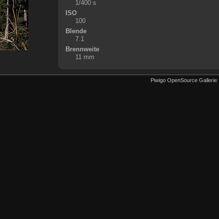
1/400 s
ISO
100
Blende
7.1
Brennweite
11 mm
Piwigo OpenSource Gallerie