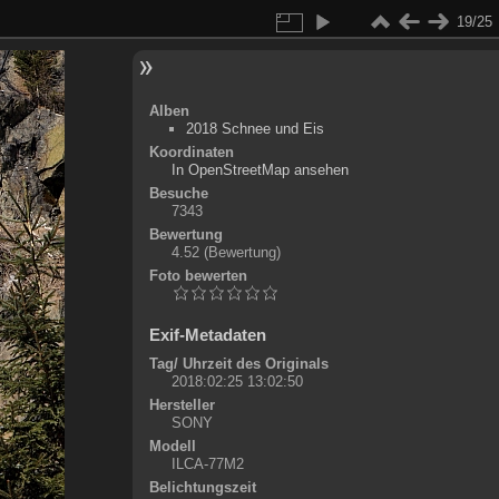
19/25
Alben
2018 Schnee und Eis
Koordinaten
©
OpenStreetMap
In OpenStreetMap ansehen
+
Besuche
7343
-
Bewertung
4.52
(Bewertung)
Foto bewerten
Exif-Metadaten
Tag/ Uhrzeit des Originals
2018:02:25 13:02:50
Hersteller
SONY
Modell
ILCA-77M2
Belichtungszeit