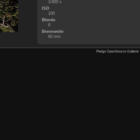
1/400 s
ISO
100
Blende
8
Brennweite
60 mm
Piwigo OpenSource Gallerie