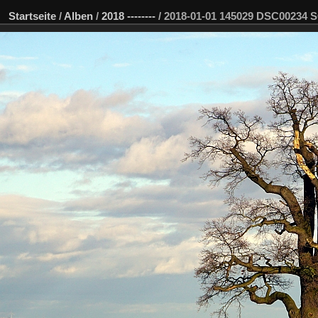
Startseite
/
Alben
/
2018 --------
/
2018-01-01 145029 DSC00234