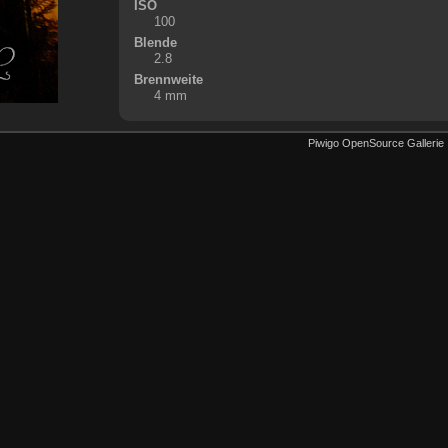
ISO
100
Blende
2.8
Brennweite
4 mm
Piwigo OpenSource Gallerie