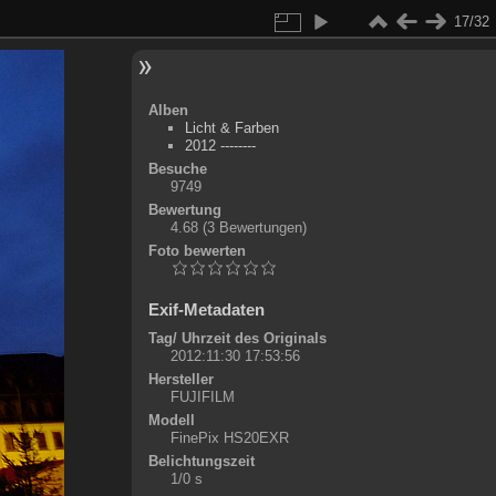
17/32
Alben
Licht & Farben
2012 --------
Besuche
9749
Bewertung
4.68
(3 Bewertungen)
Foto bewerten
Exif-Metadaten
Tag/ Uhrzeit des Originals
2012:11:30 17:53:56
Hersteller
FUJIFILM
Modell
FinePix HS20EXR
Belichtungszeit
1/0 s