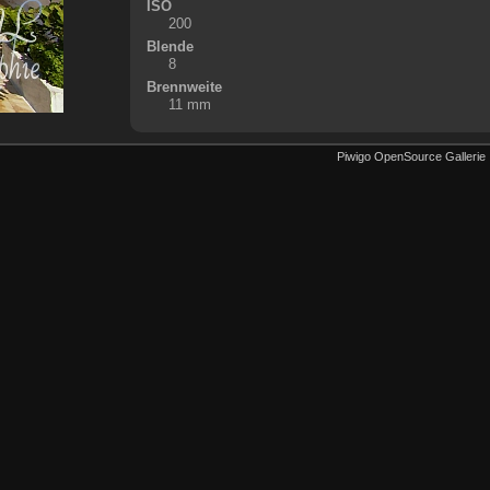
ISO
200
Blende
8
Brennweite
11 mm
Piwigo OpenSource Gallerie