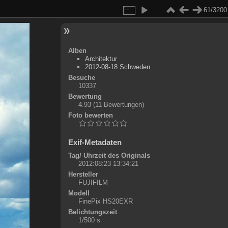
61/3200
Alben
Architektur
2012-08-18 Schweden
Besuche
10337
Bewertung
4.93
(11 Bewertungen)
Foto bewerten
Exif-Metadaten
Tag/ Uhrzeit des Originals
2012:08:23 13:34:21
Hersteller
FUJIFILM
Modell
FinePix HS20EXR
Belichtungszeit
1/500 s