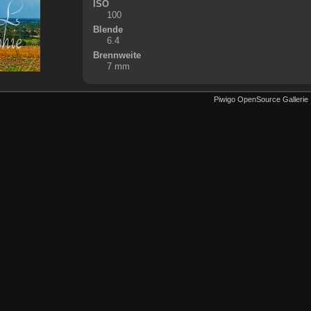
ISO
100
Blende
6.4
Brennweite
7 mm
Piwigo OpenSource Gallerie