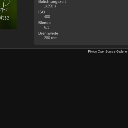
Belichtungszeit
1/250 s
ISO
400
Blende
6.3
Brennweite
280 mm
Piwigo OpenSource Gallerie