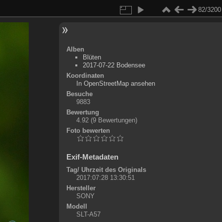
82/3200
Alben
Blüten
2017-07-22 Bodensee
Koordinaten
©
OpenStreetMap
In OpenStreetMap ansehen
+
Besuche
9883
-
Bewertung
4.92
(9 Bewertungen)
Foto bewerten
Exif-Metadaten
Tag/ Uhrzeit des Originals
2017:07:28 13:30:51
Hersteller
SONY
Modell
SLT-A57