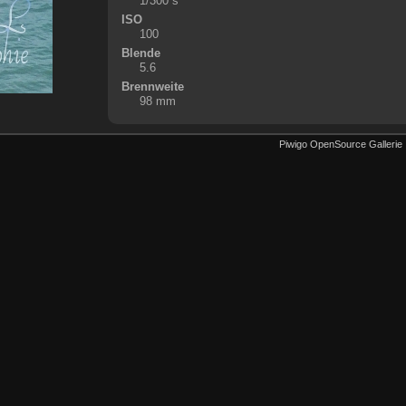
1/300 s
ISO
100
Blende
5.6
Brennweite
98 mm
Piwigo OpenSource Gallerie