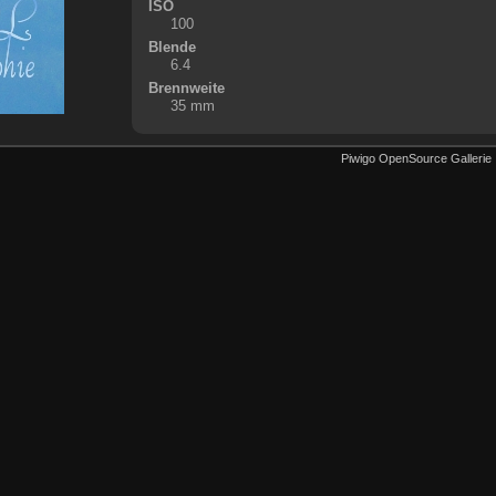
ISO
100
Blende
6.4
Brennweite
35 mm
Piwigo OpenSource Gallerie