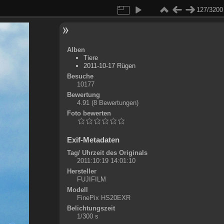
127/3200
Alben
Tiere
2011-10-17 Rügen
Besuche
10177
Bewertung
4.91
(8 Bewertungen)
Foto bewerten
Exif-Metadaten
Tag/ Uhrzeit des Originals
2011:10:19 14:01:10
Hersteller
FUJIFILM
Modell
FinePix HS20EXR
Belichtungszeit
1/300 s