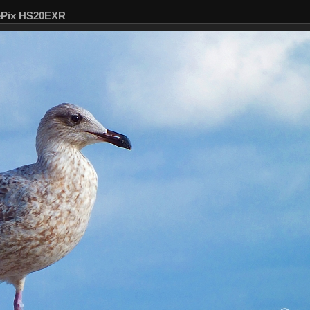
nePix HS20EXR