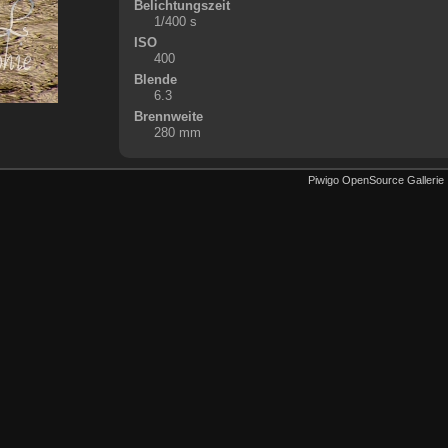
Belichtungszeit
1/400 s
ISO
400
Blende
6.3
Brennweite
280 mm
Piwigo OpenSource Gallerie