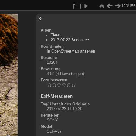
120/156
Alben
Tiere
2017-07-22 Bodensee
Koordinaten
©
OpenStreetMap
In OpenStreetMap ansehen
+
Besuche
10264
-
Bewertung
4.58
(4 Bewertungen)
Foto bewerten
Exif-Metadaten
Tag/ Uhrzeit des Originals
2017:07:23 11:19:30
Hersteller
SONY
Modell
SLT-A57