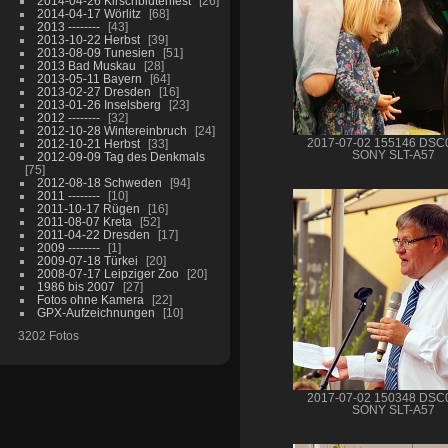
2014-04-26 Kirschblütenfest
26
2014-04-17 Wörlitz
68
2013 --------
43
2013-10-22 Herbst
39
2013-08-09 Tunesien
51
2013 Bad Muskau
28
2013-05-11 Bayern
64
2013-02-27 Dresden
16
2013-01-26 Inselsberg
23
2012 --------
32
2012-10-28 Wintereinbruch
24
2012-10-21 Herbst
33
2017-07-02 155146 DSC
SONY SLT-A57
2012-09-09 Tag des Denkmals
75
2012-08-18 Schweden
94
2011 --------
10
2011-10-17 Rügen
16
2011-08-07 Kreta
52
2011-04-22 Dresden
17
2009 --------
1
2009-07-18 Türkei
20
2008-07-17 Leipziger Zoo
20
1986 bis 2007
27
Fotos ohne Kamera
22
GPX-Aufzeichnungen
10
3202 Fotos
2017-07-02 150348 DSC
SONY SLT-A57