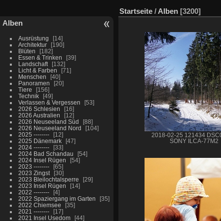
Startseite
/
Alben
3200
Alben
Ausrüstung
14
Architektur
190
Blüten
182
Essen & Trinken
39
Landschaft
132
Licht & Farben
71
Menschen
40
Panoramen
20
Tiere
156
Technik
49
Verlassen & Vergessen
53
2026 Schlesien
16
2026 Australien
12
2026 Neuseeland Süd
88
2026 Neuseeland Nord
104
2025 --------
12
2018-02-25 121434 DSC
2025 Dänemark
47
SONY ILCA-77M2
2024 --------
33
2024 Bad Schandau
54
2024 Insel Rügen
54
2023 --------
65
2023 Zingst
30
2023 Bleilochtalsperre
29
2023 Insel Rügen
14
2022 --------
4
2022 Spaziergang im Garten
35
2022 Chiemsee
35
2021 --------
17
2021 Insel Usedom
44