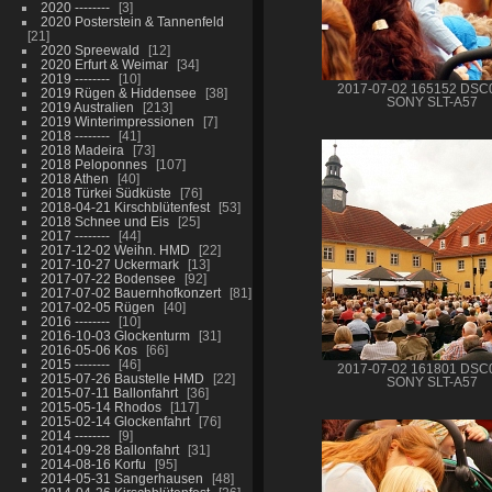
2020 --------
3
2020 Posterstein & Tannenfeld
21
2020 Spreewald
12
2020 Erfurt & Weimar
34
2019 --------
10
2017-07-02 165152 DSC
2019 Rügen & Hiddensee
38
SONY SLT-A57
2019 Australien
213
2019 Winterimpressionen
7
2018 --------
41
2018 Madeira
73
2018 Peloponnes
107
2018 Athen
40
2018 Türkei Südküste
76
2018-04-21 Kirschblütenfest
53
2018 Schnee und Eis
25
2017 --------
44
2017-12-02 Weihn. HMD
22
2017-10-27 Uckermark
13
2017-07-22 Bodensee
92
2017-07-02 Bauernhofkonzert
81
2017-02-05 Rügen
40
2016 --------
10
2016-10-03 Glockenturm
31
2016-05-06 Kos
66
2015 --------
46
2017-07-02 161801 DSC
2015-07-26 Baustelle HMD
22
SONY SLT-A57
2015-07-11 Ballonfahrt
36
2015-05-14 Rhodos
117
2015-02-14 Glockenfahrt
76
2014 --------
9
2014-09-28 Ballonfahrt
31
2014-08-16 Korfu
95
2014-05-31 Sangerhausen
48