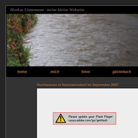
Markus Linnemann - meine kleine Webseite
home
mich
fotos
gästebuch
Hochwasser in Hartmannsdorf im September 2007